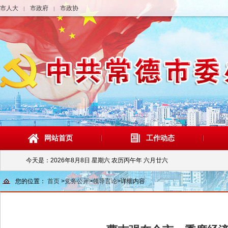
市人大
市政府
市政协
|
|
网站首页
工作动态
今天是：
2026年8月8日 星期六 农历丙午年 六月廿六
您的位置：
首页
>
党务公开
>
领导言论
>
详细内容