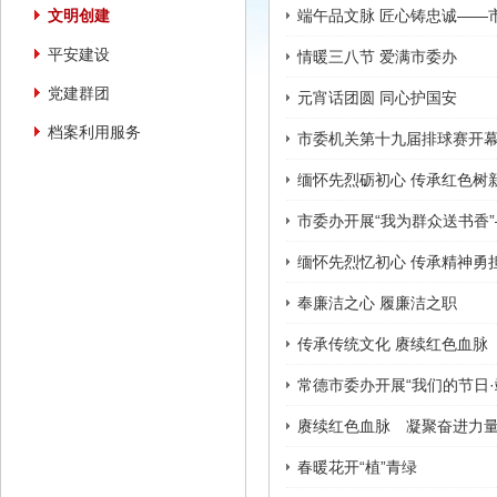
文明创建
端午品文脉 匠心铸忠诚——
平安建设
情暖三八节 爱满市委办
党建群团
元宵话团圆 同心护国安
档案利用服务
市委机关第十九届排球赛开
缅怀先烈砺初心 传承红色树
市委办开展“我为群众送书香
缅怀先烈忆初心 传承精神勇
奉廉洁之心 履廉洁之职
传承传统文化 赓续红色血脉
常德市委办开展“我们的节日·
赓续红色血脉 凝聚奋进力
春暖花开“植”青绿