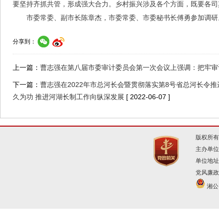
要坚持齐抓共管，形成强大合力。乡村振兴涉及各个方面，既要各司
市委常委、副市长陈章杰，市委常委、市委秘书长傅勇参加调研
分享到：
上一篇：
曹志强在第八届市委审计委员会第一次会议上强调：把牢审
下一篇：
曹志强在2022年市总河长会暨贯彻落实第8号省总河长令推
久为功 推进河湖长制工作向纵深发展
[ 2022-06-07 ]
版权所有
主办单位
单位地址
党风廉政建
湘公网