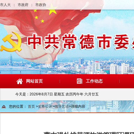
市人大
市政府
市政协
|
|
网站首页
工作动态
今天是：
2026年8月7日 星期五 农历丙午年 六月廿五
您的位置：
首页
>
党务公开
>
领导言论
>
详细内容