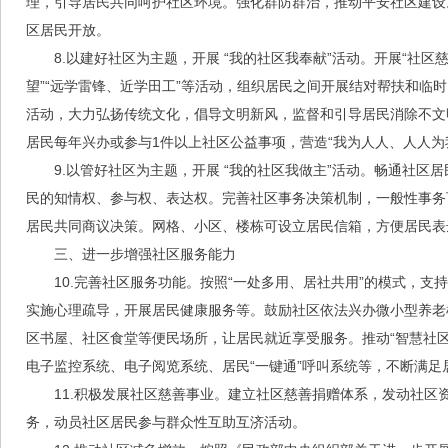
理，引导居民共同呵护社区环境。强化群防群治，推动平安社区建设
区居民开放。
8.以建好社区为主题，开展 “我的社区我奉献”活动。开展“社
望”“远学雷锋、近学田工”等活动，组织居民之间开展结对帮扶和临
活动，大力弘扬传统文化，倡导文明新风，监督和引导居民消除不文明行
居民每年兴办或参与1件以上社区公益事项，营造“我为人人、人人为
9.以管好社区为主题，开展 “我的社区我做主”活动。畅通社
民的知情权、参与权、表达权。完善社区事务决策机制，一般性事务
居民共同商议决策。网格、小区、楼栋可设立居民信箱，方便居民表
三、进一步增强社区服务能力
10.完善社区服务功能。按照“一处多用、居社共用”的模式，
实施心理疏导，开展居民健康服务等。鼓励社区依法兴办微小型养老机
区书屋、社区食堂等便民场所，让居民就近享受服务。推动“智慧社
电子监控系统、电子阅览系统、居民“一键通”呼叫系统等，不断满足
11.积极发展社区慈善事业。建立社区慈善捐赠体系，发动社
务，动员社区居民参与群众性互助互济活动。