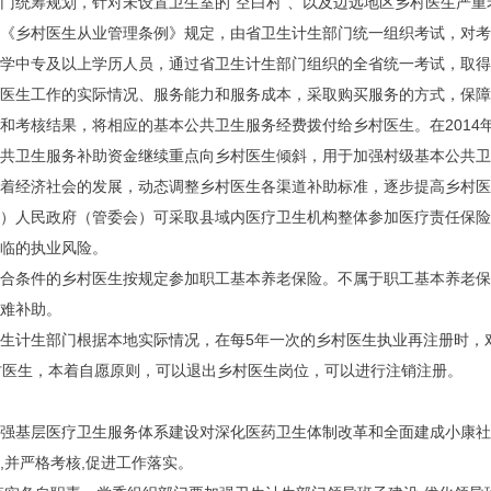
门统筹规划，针对未设置卫生室的“空白村”、以及边远地区乡村医生严
《乡村医生从业管理条例》规定，由省卫生计生部门统一组织考试，对
医学中专及以上学历人员，通过省卫生计生部门组织的全省统一考试，
医生工作的实际情况、服务能力和服务成本，采取购买服务的方式，保障
考核结果，将相应的基本公共卫生服务经费拨付给乡村医生。在2014年
共卫生服务补助资金继续重点向乡村医生倾斜，用于加强村级基本公共
随着经济社会的发展，动态调整乡村医生各渠道补助标准，逐步提高乡村
）人民政府（管委会）可采取县域内医疗卫生机构整体参加医疗责任保险
临的执业风险。
合条件的乡村医生按规定参加职工基本养老保险。不属于职工基本养老保
活困难补助。
生计生部门根据本地实际情况，在每5年一次的乡村医生执业再注册时，
乡村医生，本着自愿原则，可以退出乡村医生岗位，可以进行注销注册
强基层医疗卫生服务体系建设对深化医药卫生体制改革和全面建成小康社会
,并严格考核,促进工作落实。