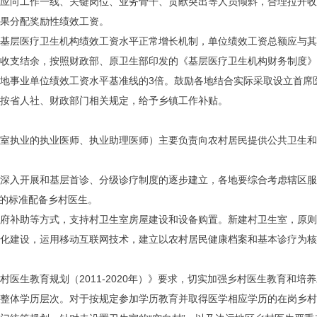
应向工作一线、关键岗位、业务骨干、贡献突出等人员倾斜，合理拉开
核结果分配奖励性绩效工资。
基层医疗卫生机构绩效工资水平正常增长机制，单位绩效工资总额应与其
的收支结余，按照财政部、原卫生部印发的《基层医疗卫生机构财务制度
地事业单位绩效工资水平基准线的3倍。鼓励各地结合实际采取设立首席
按省人社、财政部门相关规定，给予乡镇工作补贴。
室执业的执业医师、执业助理医师）主要负责向农村居民提供公共卫生和
深入开展和基层首诊、分级诊疗制度的逐步建立，各地要综合考虑辖区服
名的标准配备乡村医生。
府补助等方式，支持村卫生室房屋建设和设备购置。新建村卫生室，原则
化建设，运用移动互联网技术，建立以农村居民健康档案和基本诊疗为
医生教育规划（2011-2020年）》要求，切实加强乡村医生教育和
整体学历层次。对于按规定参加学历教育并取得医学相应学历的在岗乡村