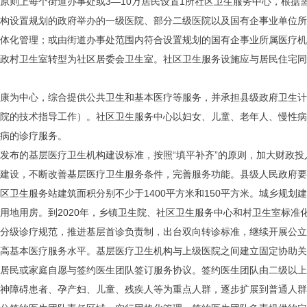
原则上每个街道办事处或3—10万居民设置1所社区卫生服务中心，根据
构设置规划的政府举办的一级医院、部分二级医院以及国有企事业单位
体化管理；或由街道办事处范围内符合设置规划的国有企事业所属医疗
行政村卫生室转型为社区居委会卫生室。社区卫生服务设施应与居民住
康为中心，综合提供公共卫生和基本医疗等服务，并承担县级政府卫生计
院的技术指导工作）。社区卫生服务中心以妇女、儿童、老年人、慢性
多发病的诊疗服务。
发布的基层医疗卫生机构建设标准，按照“填平补齐”的原则，加大财政
建设，不断改善基层医疗卫生服务条件，完善服务功能。县级人民政府
区卫生服务站建筑面积分别不少于1400平方米和150平方米。城乡规划
地用房。到2020年，乡镇卫生院、社区卫生服务中心和村卫生室标准化
分级诊疗规范，推进基层首诊负责制，出台双向转诊标准，继续开展公立
高基本医疗服务水平。基层医疗卫生机构与上级医院之间建立固定协助关
居民或家庭自愿与签约医生团队签订服务协议。签约医生团队由二级以上
神障碍患者、孕产妇、儿童、残疾人等为重点人群，逐步扩展到普通人