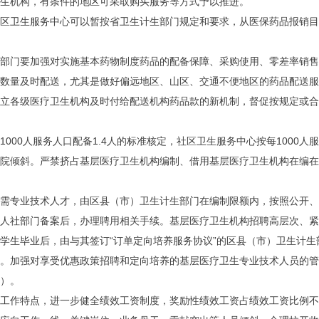
卫生机构，有条件的地区可采取购买服务等方式予以推进。
区卫生服务中心可以暂按省卫生计生部门规定和要求，从医保药品报销目
部门要加强对实施基本药物制度药品的配备保障、采购使用、零差率销售
数量及时配送，尤其是做好偏远地区、山区、交通不便地区的药品配送
建立各级医疗卫生机构及时付给配送机构药品款的新机制，督促按规定
000人服务人口配备1.4人的标准核定，社区卫生服务中心按每1000
院倾斜。严禁挤占基层医疗卫生机构编制、借用基层医疗卫生机构在编
需专业技术人才，由区县（市）卫生计生部门在编制限额内，按照公开、
人社部门备案后，办理聘用相关手续。基层医疗卫生机构招聘高层次、
学生毕业后，由与其签订“订单定向培养服务协议”的区县（市）卫生计
。加强对享受优惠政策招聘和定向培养的基层医疗卫生专业技术人员的
）。
工作特点，进一步健全绩效工资制度，奖励性绩效工资占绩效工资比例不