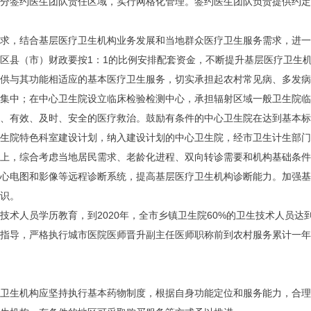
分签约医生团队责任区域，实行网格化管理。签约医生团队负责提供约
求，结合基层医疗卫生机构业务发展和当地群众医疗卫生服务需求，进一
，区县（市）财政要按1：1的比例安排配套资金，不断提升基层医疗卫
供与其功能相适应的基本医疗卫生服务，切实承担起农村常见病、多发病
集中；在中心卫生院设立临床检验检测中心，承担辐射区域一般卫生院临
、有效、及时、安全的医疗救治。鼓励有条件的中心卫生院在达到基本
生院特色科室建设计划，纳入建设计划的中心卫生院，经市卫生计生部
上，综合考虑当地居民需求、老龄化进程、双向转诊需要和机构基础条
心电图和影像等远程诊断系统，提高基层医疗卫生机构诊断能力。加强
识。
术人员学历教育，到2020年，全市乡镇卫生院60%的卫生技术人员达
指导，严格执行城市医院医师晋升副主任医师职称前到农村服务累计一
卫生机构应坚持执行基本药物制度，根据自身功能定位和服务能力，合理