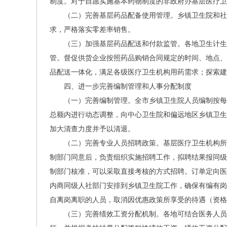
制度。对于自愿实施基本药物制度的非政府办基层医疗
（二）完善基层药品配备使用管理。乡镇卫生院和社
求，严格落实零差率销售。
（三）加强基层药品配送和付款监管。各地卫生计生
管。督促供货企业按照药品购销合同规定的时间、地点、
品配送一体化，满足各级医疗卫生机构用药需求；探索
四、进一步完善编制管理和人事分配制度
（一）完善编制管理。全市乡镇卫生院人员编制按每1
总额内进行动态调整，向中心卫生院和偏远地区乡镇卫生
加大清查力度并予以清退。
（二）完善专业人员招聘政策。基层医疗卫生机构所
制部门同意后，负责组织实施招聘工作，拟聘结果报同级
制部门核准，可以采取直接考核的方式招聘。订单定向医
内商同级人社部门安排到乡镇卫生院工作，确保有编有岗
自离岗离职的人员，取消因优惠政策所享受的待遇（资格
（三）完善绩效工资分配机制。各地可结合医务人员