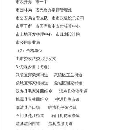
市农开办 市一中
市园林局 省无委办常德管理处
市公安局交警支队 市市政建设总公司
市军干所 市国库集中支付核算中心
市土地开发整理中心 市规划设计院
市公用事业局
（2）合格单位
由市委政法委另行发文
3.优秀乡镇（街道）
武陵区穿紫河街道 武陵区芷兰街道
鼎城区郭家铺街道 鼎城区谢家铺镇
汉寿县毛家滩回维乡 汉寿县沧浪街道
桃源县青林回维乡 桃源县热市镇
临澧县合口镇 临澧县停弦渡镇
石门县楚江街道 石门县易家渡镇
澧县澧阳街道 澧县澧澹街道