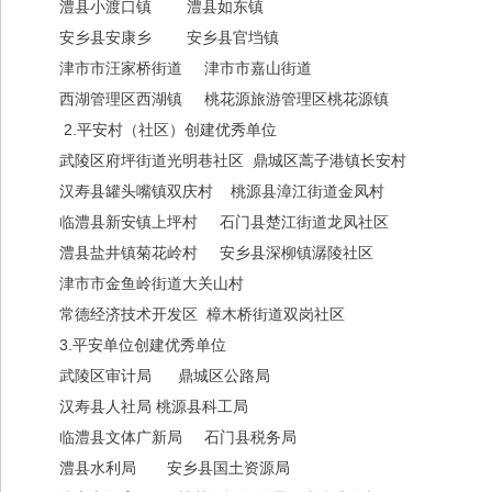
澧县小渡口镇 澧县如东镇
安乡县安康乡 安乡县官垱镇
津市市汪家桥街道 津市市嘉山街道
西湖管理区西湖镇 桃花源旅游管理区桃花源镇
2.平安村（社区）创建优秀单位
武陵区府坪街道光明巷社区 鼎城区蒿子港镇长安村
汉寿县罐头嘴镇双庆村 桃源县漳江街道金凤村
临澧县新安镇上坪村 石门县楚江街道龙凤社区
澧县盐井镇菊花岭村 安乡县深柳镇潺陵社区
津市市金鱼岭街道大关山村
常德经济技术开发区 樟木桥街道双岗社区
3.平安单位创建优秀单位
武陵区审计局 鼎城区公路局
汉寿县人社局 桃源县科工局
临澧县文体广新局 石门县税务局
澧县水利局 安乡县国土资源局