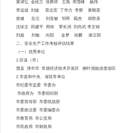
黄译弘 金桂兰 张辉祥 王禹 周雪峰 杨伟
李远波 刘旋 雷志宏 丁华力 李辉 黄晓英
曾健 彭立 刘亚敏 邹晖 菀杰 胡胜喜
沈珍文 田建平 周炜 覃长润 刘尚武 李文锦
刘超 刘敏 向阳 金梦 徐麟 谢立阳
二、安全生产工作考核评估结果
（一）优秀单位
1.区县（市）
澧县 津市市 常德经济技术开发区 柳叶湖旅游度假区
2.市直和中央、省驻常单位
市纪委市监委 市委办
市政府办 市委组织部
市委宣传部 市委统战部
市委政法委 市委编委办
市教育局 市公安局
市民政局 市财政局