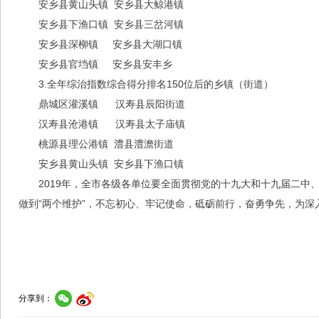
安乡县黄山头镇 安乡县大鲸港镇
安乡县下渔口镇 安乡县三岔河镇
安乡县深柳镇 安乡县大湖口镇
安乡县官垱镇 安乡县安丰乡
3.全年综治指数综合得分排名150位后的乡镇（街道）
鼎城区灌溪镇 汉寿县辰阳街道
汉寿县沧港镇 汉寿县太子庙镇
桃源县理公港镇 澧县澧澹街道
安乡县黄山头镇 安乡县下渔口镇
2019年，全市各级各单位要全面贯彻党的十九大和十九届二中
做到“两个维护”，不忘初心、牢记使命，砥砺前行，奋勇争先，为
分享到：