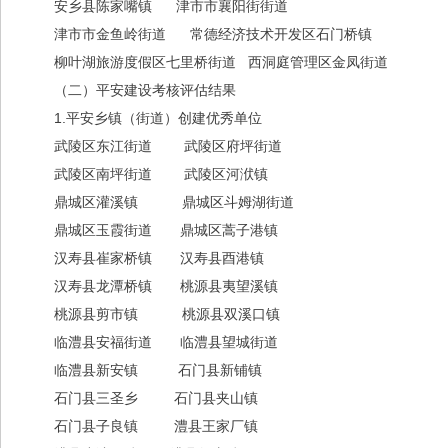
安乡县陈家嘴镇 津市市襄阳街街道
津市市金鱼岭街道 常德经济技术开发区石门桥镇
柳叶湖旅游度假区七里桥街道 西洞庭管理区金凤街道
（二）平安建设考核评估结果
1.平安乡镇（街道）创建优秀单位
武陵区东江街道 武陵区府坪街道
武陵区南坪街道 武陵区河洑镇
鼎城区灌溪镇 鼎城区斗姆湖街道
鼎城区玉霞街道 鼎城区蒿子港镇
汉寿县崔家桥镇 汉寿县酉港镇
汉寿县龙潭桥镇 桃源县夷望溪镇
桃源县剪市镇 桃源县双溪口镇
临澧县安福街道 临澧县望城街道
临澧县新安镇 石门县新铺镇
石门县三圣乡 石门县夹山镇
石门县子良镇 澧县王家厂镇