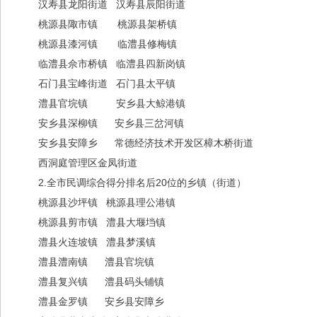
汉寿县龙阳街道 汉寿县辰阳街道
桃源县陬市镇 桃源县架桥镇
桃源县漆河镇 临澧县修梅镇
临澧县佘市桥镇 临澧县四新岗镇
石门县宝峰街道 石门县太平镇
澧县官垸镇 安乡县大鲸港镇
安乡县深柳镇 安乡县三岔河镇
安乡县安障乡 常德经济技术开发区樟木桥街道
西洞庭管理区金凤街道
2.全市民调综合得分排名后20位的乡镇（街道）
桃源县沙坪镇 桃源县理公港镇
桃源县剪市镇 澧县大堰垱镇
澧县火连坡镇 澧县梦溪镇
澧县澧南镇 澧县官垸镇
澧县复兴镇 澧县码头铺镇
澧县金罗镇 安乡县安障乡