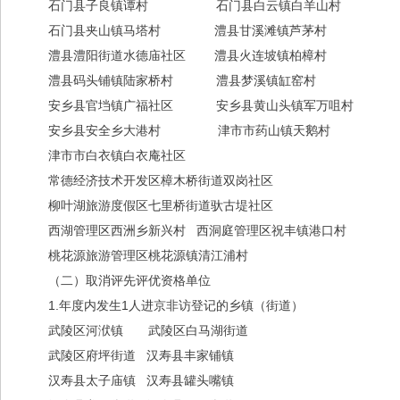
石门县子良镇谭村 石门县白云镇白羊山村
石门县夹山镇马塔村 澧县甘溪滩镇芦茅村
澧县澧阳街道水德庙社区 澧县火连坡镇柏樟村
澧县码头铺镇陆家桥村 澧县梦溪镇缸窑村
安乡县官垱镇广福社区 安乡县黄山头镇军万咀村
安乡县安全乡大港村 津市市药山镇天鹅村
津市市白衣镇白衣庵社区
常德经济技术开发区樟木桥街道双岗社区
柳叶湖旅游度假区七里桥街道驮古堤社区
西湖管理区西洲乡新兴村 西洞庭管理区祝丰镇港口村
桃花源旅游管理区桃花源镇清江浦村
（二）取消评先评优资格单位
1.年度内发生1人进京非访登记的乡镇（街道）
武陵区河洑镇 武陵区白马湖街道
武陵区府坪街道 汉寿县丰家铺镇
汉寿县太子庙镇 汉寿县罐头嘴镇