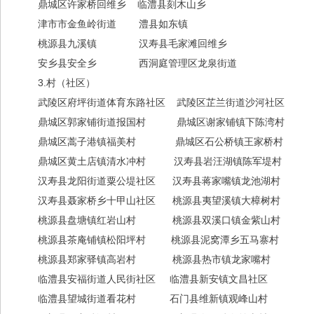
鼎城区许家桥回维乡 临澧县刻木山乡
津市市金鱼岭街道 澧县如东镇
桃源县九溪镇 汉寿县毛家滩回维乡
安乡县安全乡 西洞庭管理区龙泉街道
3.村（社区）
武陵区府坪街道体育东路社区 武陵区芷兰街道沙河社区
鼎城区郭家铺街道报国村 鼎城区谢家铺镇下陈湾
鼎城区蒿子港镇福美村 鼎城区石公桥镇王家桥村
鼎城区黄土店镇清水冲村 汉寿县岩汪湖镇陈军堤村
汉寿县龙阳街道粟公堤社区 汉寿县蒋家嘴镇龙池湖村
汉寿县聂家桥乡十甲山社区 桃源县夷望溪镇大樟树村
桃源县盘塘镇红岩山村 桃源县双溪口镇金紫山村
桃源县茶庵铺镇松阳坪村 桃源县泥窝潭乡五马寨村
桃源县郑家驿镇高岩村 桃源县热市镇龙家嘴村
临澧县安福街道人民街社区 临澧县新安镇文昌社区
临澧县望城街道看花村 石门县维新镇观峰山村