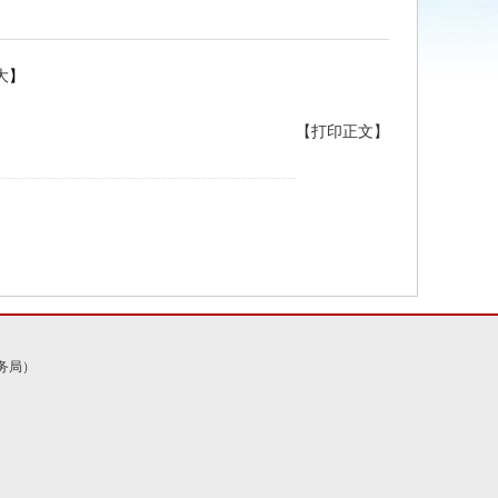
大
】
【打印正文】
务局）