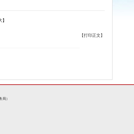
大
】
【打印正文】
务局）