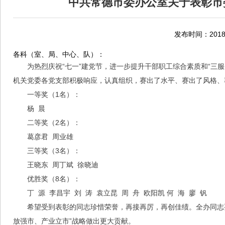
中共常德市委办公室关于表彰市委
发布时间：2018-
各科（室、局、中心、队）：
为热烈庆祝“七一”建党节，进一步提升干部职工综合素质和“三服务
机关党委各党支部积极响应，认真组织，赛出了水平、赛出了风格、
一等奖（1名）：
杨 晨
二等奖（2名）：
葛彦君 周业雄
三等奖（3名）：
王晓东 周丁斌 徐晓迪
优胜奖（8名）：
丁 源 李昌宇 刘 涛 袁立昆 周 舟 欧阳凯 何 海 廖 钒
希望受到表彰的同志珍惜荣誉，再接再厉，再创佳绩。全办同志
放强市、产业立市”战略做出更大贡献。