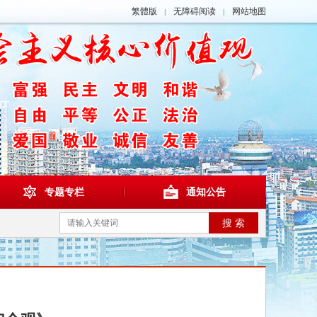
繁體版
无障碍阅读
网站地图
|
|
专题专栏
通知公告
搜 索