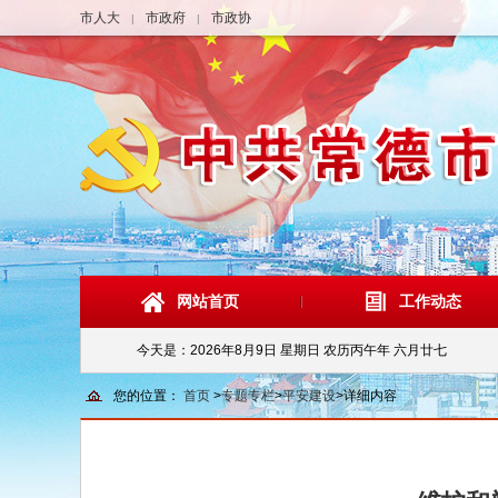
市人大
市政府
市政协
|
|
网站首页
工作动态
今天是：
2026年8月9日 星期日 农历丙午年 六月廿七
您的位置：
首页
>
专题专栏
>
平安建设
>
详细内容