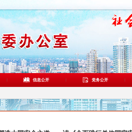
信息公开
党务公开