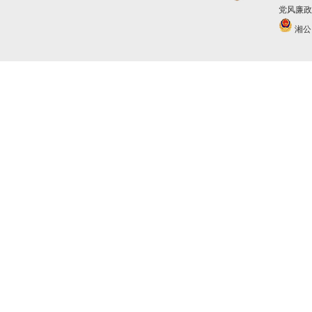
党风廉政建
湘公网