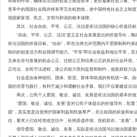
和推动作用，确保在法治的轨道上推进改革，更好凝聚社会力量、平
变革中的我国社会既井然有序又生机勃勃，使中国特色社会主义制度
现国家富强、民主、文明与和谐的根本保障。
其次，社会自由、平等、公正、法治是依法治国的核心价值目标
“自由、平等、公正、法治”是立足社会发展提出的价值导向，
依法治国的价值目标。“自由”，即在法律允许范围内不受限制和约
组织的创造活力和自我调节能力。“平等”即社会权益和地位平等，其
主体生存与发展的机会公正、过程公正和结果公正的良好社会环境。
正司法、全民守法进程，使公共权力受到监督和制约，使政府权力边
社会是由各种组织、团体、阶层、群体等组成的有机统一体。由
观的培育与践行，有利于减少和缓解社会矛盾。我们不仅要建设法治
再次，公民个人爱国、敬业、诚信、友善是依法治国的基本价值
“爱国、敬业、诚信、友善”是对公民个体提出的价值导向，彰
国”，其实质是自觉维护国家利益和民族尊严，关注祖国的前途和命运
信，要求人们在经营或交往中，杜绝弄虚作假、投机欺诈。“友善”
倡导爱国、敬业、诚信、友善，实际是依法治国与以德治国紧密