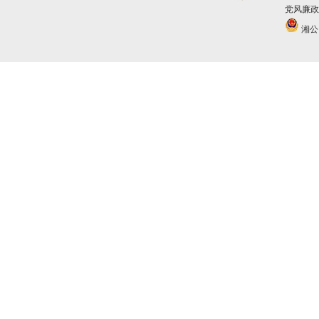
党风廉政建
湘公网