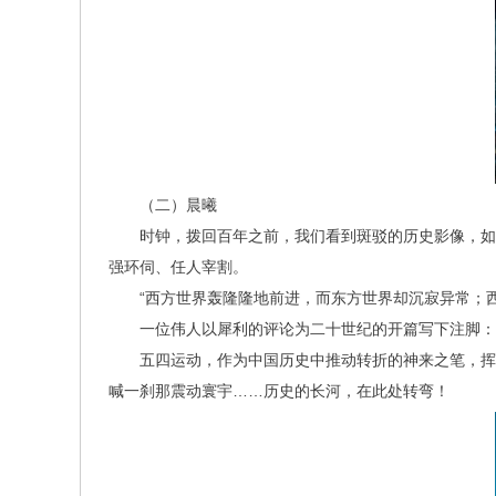
（二）晨曦
时钟，拨回百年之前，我们看到斑驳的历史影像，如
强环伺、任人宰割。
“西方世界轰隆隆地前进，而东方世界却沉寂异常；
一位伟人以犀利的评论为二十世纪的开篇写下注脚：“
五四运动，作为中国历史中推动转折的神来之笔，挥
喊一刹那震动寰宇……历史的长河，在此处转弯！