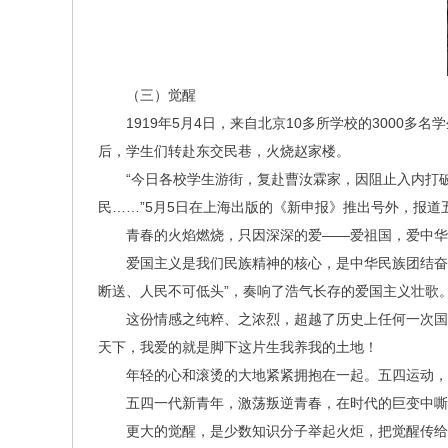
（三）觉醒
1919年5月4日，来自北京10多所学校的300
后，学生们转赴东交民巷，火烧赵家楼。
“今日各校学生游街，复赴曹汝霖家，因阻止入内打
民……”5月5日在上海出版的《新申报》推出号外，报道
青春的火焰燃烧，只因深深的爱——爱祖国，爱中华
爱国主义是我们民族精神的核心，是中华民族团结奋
断送、人民不可低头”，奏响了浩气长存的爱国主义壮歌
这份情感之纯粹、之浓烈，超越了历史上任何一次国
天下，我爱的就是脚下这片生我养我的土地！
年轻的心和滚烫的大地紧紧拥抱在一起。五四运动，
五四一代新青年，激荡叛逆青春，在时代的巨变中嘶
更大的觉醒，是少数知识分子举起火炬，把觉醒传给