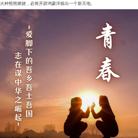
火种熊熊燃烧，必将开辟鸿蒙淬炼出一个新天地。