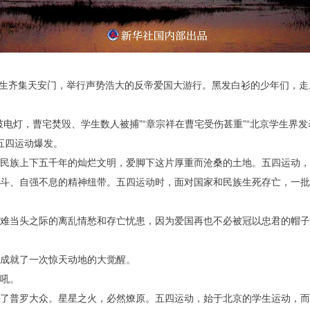
0多名学生齐集天安门，举行声势浩大的反帝爱国大游行。黑发白衫的少年们
破电灯，曹宅焚毁、学生数人被捕”“章宗祥在曹宅受伤甚重”“北京学生界
五四运动爆发。
民族上下五千年的灿烂文明，爱脚下这片厚重而沧桑的土地。五四运动，
斗、自强不息的精神纽带。五四运动时，面对国家和民族生死存亡，一批
。
难当头之际的离乱情愁和存亡忧患，因为爱国再也不必被冠以忠君的帽子
成就了一次惊天动地的大觉醒。
吼。
了普罗大众。星星之火，必然燎原。五四运动，始于北京的学生运动，而