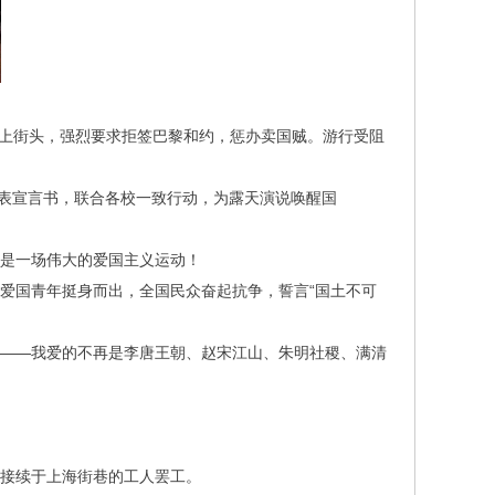
，走上街头，强烈要求拒签巴黎和约，惩办卖国贼。游行受阻
发表宣言书，联合各校一致行动，为露天演说唤醒国
是一场伟大的爱国主义运动！
爱国青年挺身而出，全国民众奋起抗争，誓言“国土不可
——我爱的不再是李唐王朝、赵宋江山、朱明社稷、满清
接续于上海街巷的工人罢工。