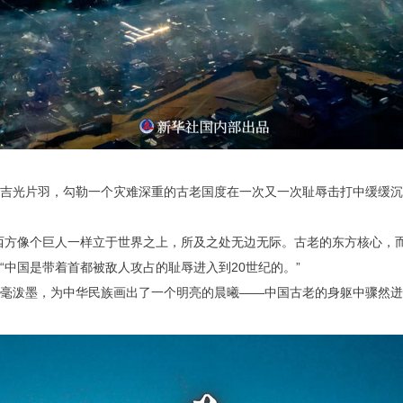
吉光片羽，勾勒一个灾难深重的古老国度在一次又一次耻辱击打中缓缓沉
西方像个巨人一样立于世界之上，所及之处无边无际。古老的东方核心，
中国是带着首都被敌人攻占的耻辱进入到20世纪的。”
毫泼墨，为中华民族画出了一个明亮的晨曦——中国古老的身躯中骤然迸