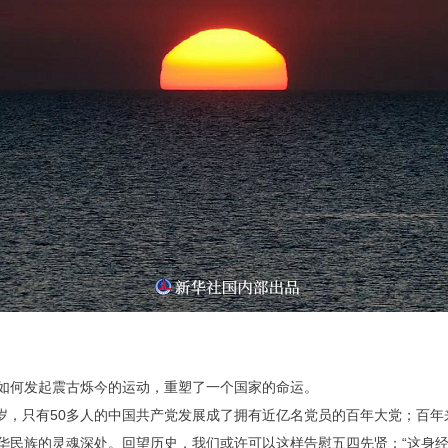
是如何发起震古烁今的运动，重塑了一个国家的命运。
28岁，只有50多人的中国共产党发展成了拥有近亿名党员的百年大党；
中华民族的灵魂深处。回望历史，我们或许可以这样告慰五四先贤：“这身经