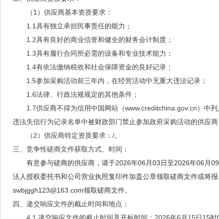
（1）供应商基本资质要求：
1.1
具有独立承担民事责任的能力；
1.2
具有良好的商业信誉和健全的财务会计制度；
1.3
具有履行合同所必需的设备和专业技术能力；
1.4
有依法缴纳税收和社会保障资金的良好记录；
1.5
参加采购活动前三年内，在经营活动中
无
重大违法记录；
1.6
法律、行政法规规定的其他条件；
1.7
供应商不得为信用中国网站（www.creditchina.gov.c
违法失信行为记录名单中被财政部门禁止参加政府采购活动
的供应商
（2）供应商特定资质要求：
/
。
三、竞争性磋商文件获取方式、时间：
有意参与磋商的供应商，请于2026年06月03日至2026年06
法人授权委托书和公司营业执照复印件加盖公章领取磋商文件或将报名
swbjggh123@163.com领取磋商文件。
四、递交响应文件的截止时间和地点：
4.1 递交响应文件的截止时间
及开标时间：2026年
6
月
1
5日15