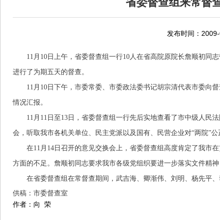
省委督查组来常督查中
发布时间：2009-0
11
月
10
日上午，省委督查组一行
10
人在省高院原院长詹顺初同志
进行了为期五天的督查。
11
月
10
日下午，市委常委、市委政法委书记胡宗清代表市委向督
情况汇报。
11
月
11
日至
13
日，省委督查组一行先后实地查看了市中级人民法
会，听取我市各机关单位、民主党派以及国有、民营企业对“两院”公
在
11
月
14
日召开的意见交换会上，省委督查组高度肯定了我市在
方面的不足。詹顺初同志要求我市各级党组织要进一步落实文件精神
在省委督查组在常督查期间，武吉海、卿渐伟、刘明、杨先平、
供稿：市委督查室
作者：向
荣