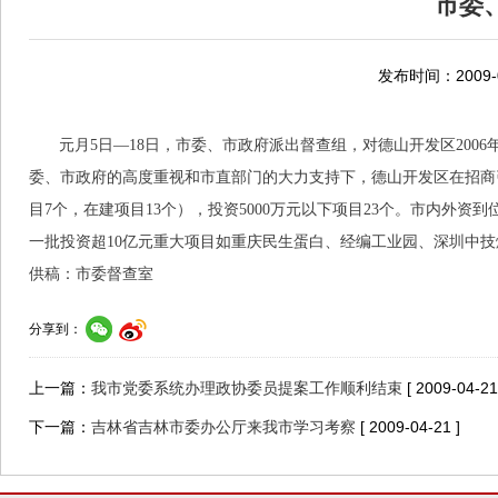
市委
发布时间：2009-0
元月
5
日—
18
日，市委、市政府派出督查组，对德山开发区
2006
委、市政府的高度重视和市直部门的大力支持下，德山开发区在招商
目
7
个，在建项目
13
个），投资
5000
万元以下项目
23
个。市内外资到
一批投资超
10
亿元重大项目如重庆民生蛋白、经编工业园、深圳中技
供稿：市委督查室
分享到：
上一篇：
我市党委系统办理政协委员提案工作顺利结束
[ 2009-04-21
下一篇：
吉林省吉林市委办公厅来我市学习考察
[ 2009-04-21 ]