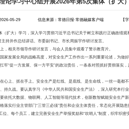
理论学习中心组开展2026年第5次集体（扩大
26-05-29
信息来源：常德日报·常德融媒客户端
【字
次集体（扩大）学习，深入学习贯彻习近平总书记关于树立和践行正确政绩
君主持并作总结讲话。市委副书记、市长周振宇作研讨发言。
上，相关市领导作研讨发言，与会人员集中观看了警示教育片。
国家发展全局的战略高度，对安全生产工作作出一系列重要论述，为做好
扛牢“促一方发展、保一方平安”的政治责任，一条条对照抓好贯彻落实，
在心上、抓在手上。安全生产是红线、是底线、是生命线，一丝一毫都不
、持久战。要认真学习《中华人民共和国安全生产法》，深入研究本行
要依托大数据、物联网、人工智能等现代技术，创新数智赋能安全生产新模
格落实行业主管部门“三管三必须”责任和企业主体责任，常态化开展隐患
工位、每个员工，建立完善安全生产举报奖励和“吹哨人”制度，织牢织密安