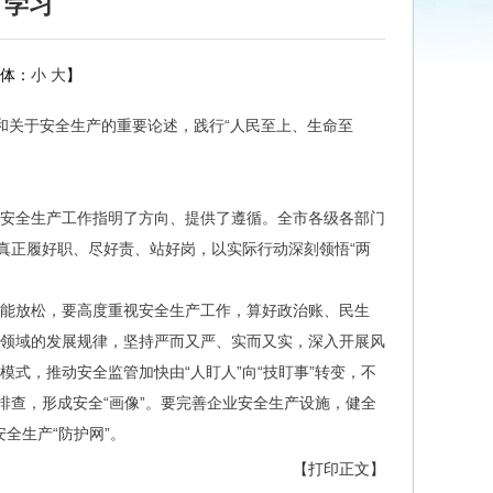
）学习
体：
小
大
】
观和关于安全生产的重要论述，践行“人民至上、生命至
安全生产工作指明了方向、提供了遵循。全市各级各部门
真正履好职、尽好责、站好岗，以实际行动深刻领悟“两
能放松，要高度重视安全生产工作，算好政治账、民生
业领域的发展规律，坚持严而又严、实而又实，深入开展风
式，推动安全监管加快由“人盯人”向“技盯事”转变，不
排查，形成安全“画像”。要完善企业安全生产设施，健全
全生产“防护网”。
【打印正文】