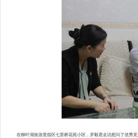
在柳叶湖旅游度假区七里桥花苑小区，罗毅君走访慰问了优秀党