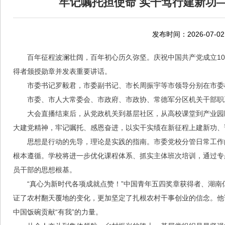
牢记嘱托担使命 实干笃行建新功
发布时间：2026-07-02
百年征程波澜壮阔，百年初心历久弥坚。庆祝中国共产党成立10
得者颁授勋章并发表重要讲话。
市委书记罗毅君，市委副书记、市长周振宇等市领导分别在市委
市委、市人大常委会、市政府、市政协、常德军分区机关干部职
大会直播结束后，从党政机关到基层社区，从高校课堂到产业园
大建党精神，牢记嘱托、感恩奋进，以实干实绩在新征程上建新功、
思想是行动的先导，理论是实践的指南。市委党校分管日常工作
根本遵循。学校将进一步优化课程体系、抓实主体班次培训，通过专
员干部的思想根基。
“真心为新时代各项成就点赞！”中国青年五四奖章获得者、湖南
证了农村翻天覆地的变化，更加坚定了扎根农村干事创业的信念。他
中国饭碗贡献“有我”的力量。