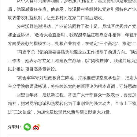
从个人奋斗到集体领航，乡村振兴的路上，基层党组织是最坚强
后，他深感责任在肩。他表示，哗溪桥村将继续以党建引领特色产业发
联农带农利益机制，让更多村民在家门口就业增收。
乡村沃野热潮涌动，产业前沿同样干劲十足。鼎城区优秀共产党
和企业诉求。“收看大会直播时，我深感幸福征程靠奋斗相伴，年轻干
将向受表彰的楷模学习，扎根产业前沿，在锚定“三个高地”、推进“
“习近平总书记的重要讲话为能源企业工作指明了前进方向。”
工作者，她表示将立足工程建设主战场，以“揭榜挂帅”、联建共建
以赴推进项目高质量建设。
“我会牢牢守好思政教育主阵地，持续推进课堂教学创新，把宏
主义学院教师龚彬说，将持续以党的创新理论为根本遵循，守好思政
回望百年路，启航新征程。常德广大干部群众一致表示，要更加
精神，把对党的忠诚和热爱转化为干事创业的强大动力。全市上下将
进“二次创业”，为加快建设现代化新常德贡献更大力量。
分享到：