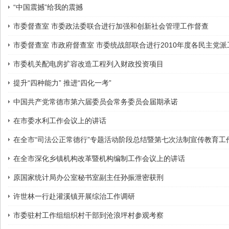
“中国震撼”给我的震撼
市委督查室 市委政法委联合进行加强和创新社会管理工作督查
市委督查室 市政府督查室 市委统战部联合进行2010年度各民主
市委机关配电房扩容改造工程列入财政投资项目
提升“四种能力” 推进“四化一考”
中国共产党常德市第六届委员会常务委员会届期承诺
在市委水利工作会议上的讲话
在全市“司法公正常德行”专题活动阶段总结暨第七次法制宣传教育工
在全市深化乡镇机构改革暨机构编制工作会议上的讲话
原国家统计局办公室秘书室副主任孙振泄密获刑
许世林一行赴灌溪镇开展综治工作调研
市委驻村工作组组织村干部到沧浪坪村参观考察