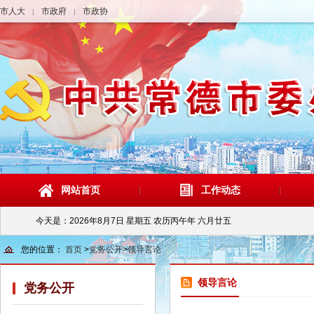
市人大
市政府
市政协
|
|
网站首页
工作动态
今天是：
2026年8月7日 星期五 农历丙午年 六月廿五
您的位置：
首页
>
党务公开
>
领导言论
领导言论
党务公开