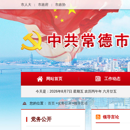
市人大
市政府
市政协
|
|
网站首页
工作动态
今天是：
2026年8月7日 星期五 农历丙午年 六月廿五
您的位置：
首页
>
党务公开
>
领导言论
领导言论
党务公开